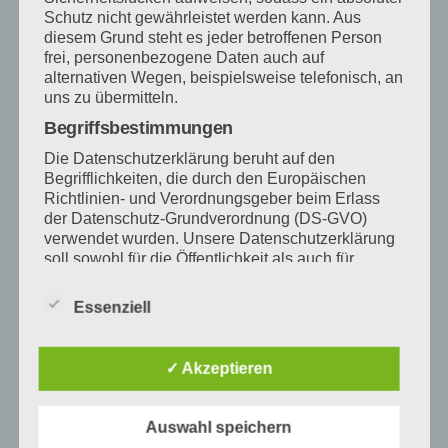
Obst oder
Schutz nicht gewährleistet werden kann. Aus
Gemüse
diesem Grund steht es jeder betroffenen Person
frei, personenbezogene Daten auch auf
alternativen Wegen, beispielsweise telefonisch, an
uns zu übermitteln.
2. WOCHE
Begriffsbestimmungen
3. WOCHE
Die Datenschutzerklärung beruht auf den
Begrifflichkeiten, die durch den Europäischen
4. WOCHE
Richtlinien- und Verordnungsgeber beim Erlass
der Datenschutz-Grundverordnung (DS-GVO)
verwendet wurden. Unsere Datenschutzerklärung
5. WOCHE
soll sowohl für die Öffentlichkeit als auch für
unsere Kunden und Geschäftspartner einfach
lesbar und verständlich sein. Um dies zu
Essenziell
gewährleisten, möchten wir vorab die verwendeten
Kinder mit Unverträglichkeiten bitte direkt in
Begrifflichkeiten erläutern.
der Küche mit Namen und Auflistung der
Wir verwenden in dieser Datenschutzerklärung
✓ Akzeptieren
Unverträglichkeiten an- und abmelden.
unter anderem die folgenden Begriffe:
a) personenbezogene Daten
Auswahl speichern
Wir freuen uns auf eure Essenswünsche.
Personenbezogene Daten sind alle