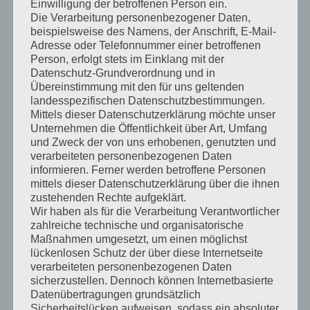
Sauerkraut
Einwilligung der betroffenen Person ein.
Die Verarbeitung personenbezogener Daten,
Vesper
beispielsweise des Namens, der Anschrift, E-Mail-
Adresse oder Telefonnummer einer betroffenen
Person, erfolgt stets im Einklang mit der
Donnerstag
Datenschutz-Grundverordnung und in
Eintopf /
Übereinstimmung mit den für uns geltenden
landesspezifischen Datenschutzbestimmungen.
Nachtisch
1
1
Mittag
Mittels dieser Datenschutzerklärung möchte unser
/ Brot
Unternehmen die Öffentlichkeit über Art, Umfang
und Zweck der von uns erhobenen, genutzten und
Kuchen
Vesper
verarbeiteten personenbezogenen Daten
informieren. Ferner werden betroffene Personen
mittels dieser Datenschutzerklärung über die ihnen
Freitag
zustehenden Rechte aufgeklärt.
Kartoffeln
Wir haben als für die Verarbeitung Verantwortlicher
1
Mittag
zahlreiche technische und organisatorische
/ Quark
Maßnahmen umgesetzt, um einen möglichst
lückenlosen Schutz der über diese Internetseite
Landbrot
verarbeiteten personenbezogenen Daten
süß oder
sicherzustellen. Dennoch können Internetbasierte
herzhaft/
Datenübertragungen grundsätzlich
Vesper
Sicherheitslücken aufweisen, sodass ein absoluter