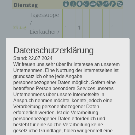
Dienstag
Tagessuppe
/
1
1
1
Mittag
Eierkuchen/
Obst
Datenschutzerklärung
Landbrot
Stand: 22.07.2024
süß oder
Wir freuen uns sehr über Ihr Interesse an unserem
herzhaft/
Vesper
Unternehmen. Eine Nutzung der Internetseiten ist
Obst oder
grundsätzlich ohne jede Angabe
personenbezogener Daten möglich. Sofern eine
Gemüse
betroffene Person besondere Services unseres
Unternehmens über unsere Internetseite in
Anspruch nehmen möchte, könnte jedoch eine
Mittwoch
Verarbeitung personenbezogener Daten
Kartoffeln /
erforderlich werden. Ist die Verarbeitung
personenbezogener Daten erforderlich und
Mutzbraten
Mittag
besteht für eine solche Verarbeitung keine
/
gesetzliche Grundlage, holen wir generell eine