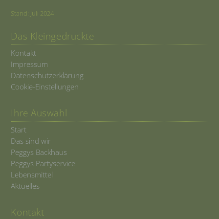
c) Verarbeitung
Stand: Juli 2024
Verarbeitung ist jeder mit oder ohne Hilfe
automatisierter Verfahren ausgeführte Vorgang
Das Kleingedruckte
oder jede solche Vorgangsreihe im
Zusammenhang mit personenbezogenen
Kontakt
Daten wie das Erheben, das Erfassen, die
Impressum
Organisation, das Ordnen, die Speicherung,
Datenschutzerklärung
die Anpassung oder Veränderung, das
Cookie-Einstellungen
Auslesen, das Abfragen, die Verwendung, die
Offenlegung durch Übermittlung, Verbreitung
oder eine andere Form der Bereitstellung, den
Ihre Auswahl
Abgleich oder die Verknüpfung, die
Einschränkung, das Löschen oder die
Start
Vernichtung.
Das sind wir
Peggys Backhaus
d) Einschränkung der Verarbeitung
Peggys Partyservice
Einschränkung der Verarbeitung ist die
Lebensmittel
Markierung gespeicherter personenbezogener
Aktuelles
Daten mit dem Ziel, ihre künftige Verarbeitung
einzuschränken.
Kontakt
e) Profiling