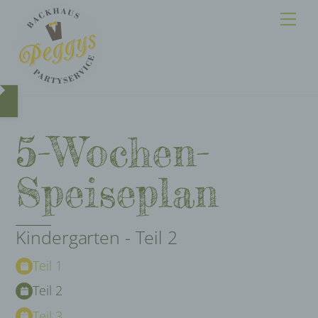
Skip
Me
to
content
5-Wochen-
Speiseplan
Kindergarten - Teil 2
Teil 1
Teil 2
Teil 3